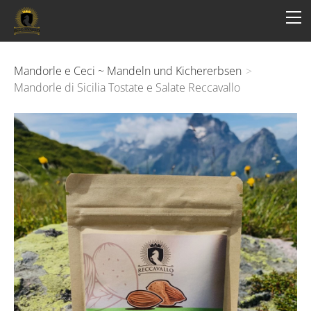
HOME
STORY
PRODUCTS
Mandorle e Ceci ~ Mandeln und Kichererbsen
>
Mandorle di Sicilia Tostate e Salate Reccavallo
CONTACT
Impressum
AGB
Datenschutz