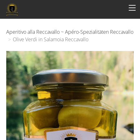
HOME
STORY
PRODUCTS
Aperitivo alla Reccavallo ~ Apéro-Spezialitäten Reccavallo
>
Olive Verdi in Salamoia Reccavallo
CONTACT
Impressum
AGB
Datenschutz