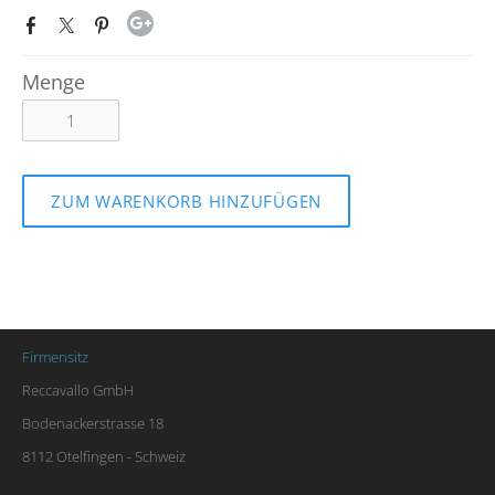
Menge
ZUM WARENKORB HINZUFÜGEN
Firmensitz
Reccavallo GmbH
Bodenackerstrasse 18
8112 Otelfingen - Schweiz