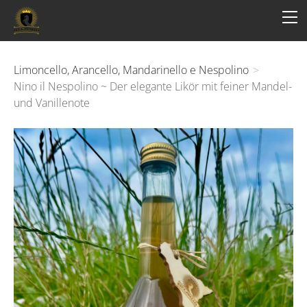
HOME
STORY
PRODUCTS
Limoncello, Arancello, Mandarinello e Nespolino
>
Nino il Nespolino ~ Der elegante Likör mit feiner Mandel-
CONTACT
und Vanillenote
Impressum
AGB
Datenschutz