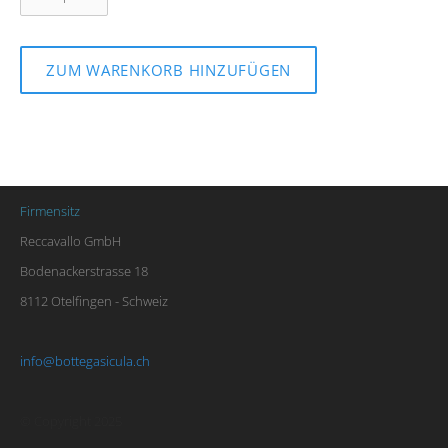
ZUM WARENKORB HINZUFÜGEN
Firmensitz
Reccavallo GmbH
Bodenackerstrasse 18
8112 Otelfingen - Schweiz
info@bottegasicula.ch
© Copyright 2025